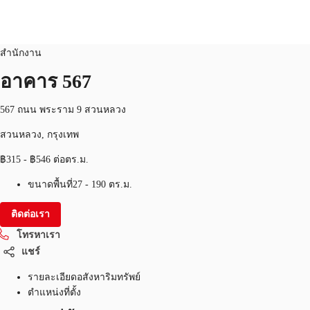
สำนักงาน
หมายเลขอสังหาริมทรัพย์:
THA-P-003SCJ
สำนักงาน
TH
อาคาร 567
พื้นที่สำนักงาน
+6626246471
ติดต่อเรา
567 ถนน พระราม 9 สวนหลวง
เฟล็กสเปซ
สวนหลวง, กรุงเทพ
บทความที่น่าสนใจ
฿315 - ฿546 ต่อตร.ม.
เกี่ยวกับ JLL
ขนาดพื้นที่
27 - 190 ตร.ม.
อสังหาริมทรัพย์ที่บันทึกไว้
ติดต่อเรา
โทรหาเรา
แชร์
รายละเอียดอสังหาริมทรัพย์
ตำแหน่งที่ตั้ง