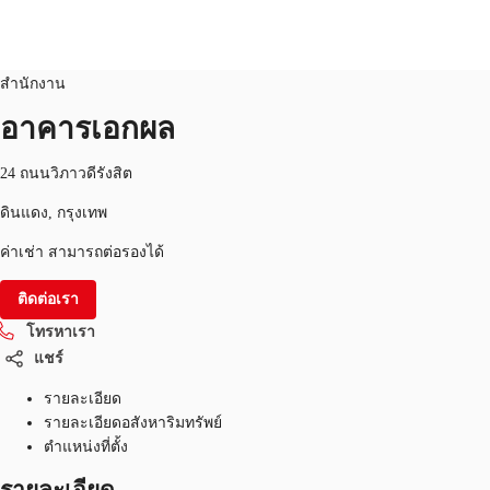
สำนักงาน
หมายเลขอสังหาริมทรัพย์:
THA-P-001680
สำนักงาน
TH
อาคารเอกผล
พื้นที่สำนักงาน
+6626246471
ติดต่อเรา
24 ถนนวิภาวดีรังสิต
เฟล็กสเปซ
ดินแดง, กรุงเทพ
บทความที่น่าสนใจ
ค่าเช่า สามารถต่อรองได้
เกี่ยวกับ JLL
ติดต่อเรา
โทรหาเรา
อสังหาริมทรัพย์ที่บันทึกไว้
แชร์
รายละเอียด
รายละเอียดอสังหาริมทรัพย์
ตำแหน่งที่ตั้ง
รายละเอียด