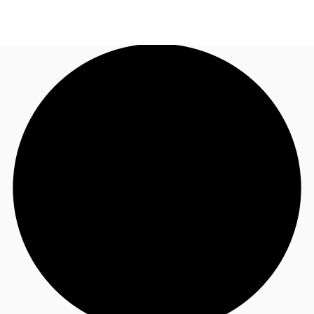
TH
พื้นที่สำนักงาน
+6626246471
ติดต่อเรา
เฟล็กสเปซ
บทความที่น่าสนใจ
เกี่ยวกับ JLL
อสังหาริมทรัพย์ที่บันทึกไว้