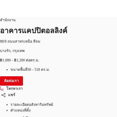
สำนักงาน
หมายเลขอสังหาริมทรัพย์:
THA-P-003V2N
สำนักงาน
TH
อาคารแคปปิตอลลิงค์
พื้นที่สำนักงาน
+6626246471
ติดต่อเรา
88/8 ถนนสาทรเหนือ สีลม
เฟล็กสเปซ
บางรัก, กรุงเทพ
บทความที่น่าสนใจ
฿1,000 - ฿1,200 ต่อตร.ม.
เกี่ยวกับ JLL
ขนาดพื้นที่
30 - 518 ตร.ม.
อสังหาริมทรัพย์ที่บันทึกไว้
ติดต่อเรา
โทรหาเรา
แชร์
รายละเอียดอสังหาริมทรัพย์
ตำแหน่งที่ตั้ง