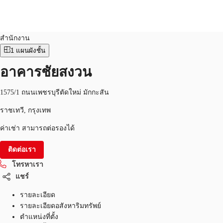
สำนักงาน
หมายเลขอสังหาริมทรัพย์:
THA-P-00162P
สำนักงาน
1
แผนผังชั้น
TH
พื้นที่สำนักงาน
อาคารชัยสงวน
+6626246471
ติดต่อเรา
เฟล็กสเปซ
1575/1 ถนนเพชรบุรีตัดใหม่ มักกะสัน
บทความที่น่าสนใจ
ราชเทวี, กรุงเทพ
ค่าเช่า สามารถต่อรองได้
เกี่ยวกับ JLL
ติดต่อเรา
อสังหาริมทรัพย์ที่บันทึกไว้
โทรหาเรา
แชร์
รายละเอียด
รายละเอียดอสังหาริมทรัพย์
ตำแหน่งที่ตั้ง