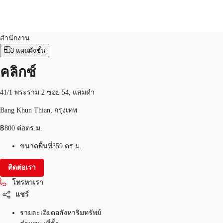
สำนักงาน
หมายเลขอสังหาริมทรัพย์:
THA-P-00418E
สำนักงาน
3
แผนผังชั้น
TH
พื้นที่สำนักงาน
คลิกซ์
+6626246471
ติดต่อเรา
เฟล็กสเปซ
41/1 พระราม 2 ซอย 54, แสมดำ
บทความที่น่าสนใจ
Bang Khun Thian, กรุงเทพ
฿800 ต่อตร.ม.
เกี่ยวกับ JLL
ขนาดพื้นที่
359 ตร.ม.
อสังหาริมทรัพย์ที่บันทึกไว้
ติดต่อเรา
โทรหาเรา
แชร์
รายละเอียดอสังหาริมทรัพย์