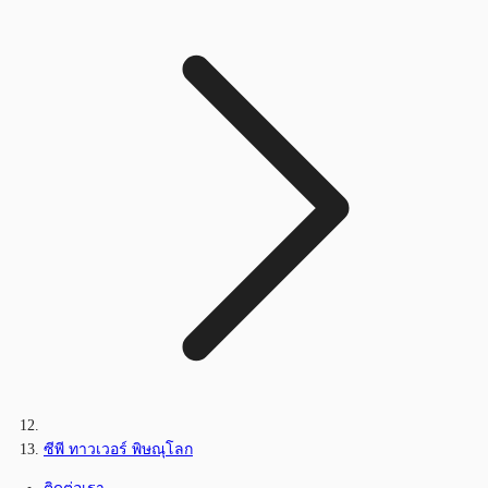
ซีพี ทาวเวอร์ พิษณุโลก