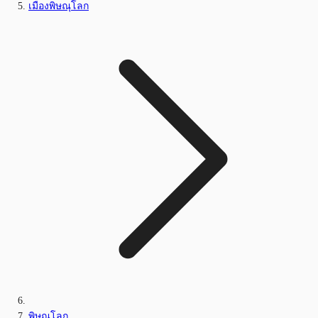
เมืองพิษณุโลก
พิษณุโลก