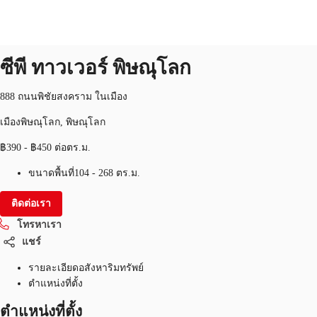
สำนักงาน
หมายเลขอสังหาริมทรัพย์:
THA-P-003T8Z
สำนักงาน
ซีพี ทาวเวอร์ พิษณุโลก
TH
พื้นที่สำนักงาน
888 ถนนพิชัยสงคราม ในเมือง
+6626246471
ติดต่อเรา
เมืองพิษณุโลก, พิษณุโลก
เฟล็กสเปซ
฿390 - ฿450 ต่อตร.ม.
บทความที่น่าสนใจ
ขนาดพื้นที่
104 - 268 ตร.ม.
เกี่ยวกับ JLL
ติดต่อเรา
อสังหาริมทรัพย์ที่บันทึกไว้
โทรหาเรา
แชร์
รายละเอียดอสังหาริมทรัพย์
ตำแหน่งที่ตั้ง
ตำแหน่งที่ตั้ง