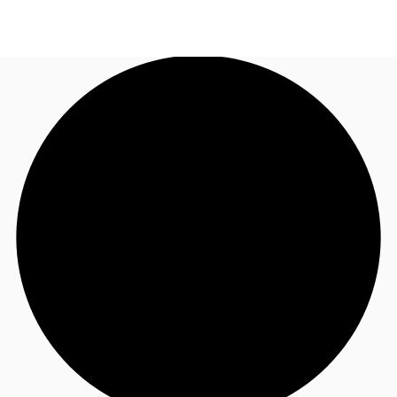
TH
พื้นที่สำนักงาน
+6626246471
ติดต่อเรา
เฟล็กสเปซ
บทความที่น่าสนใจ
เกี่ยวกับ JLL
อสังหาริมทรัพย์ที่บันทึกไว้