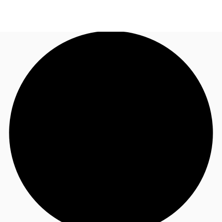
TH
พื้นที่สำนักงาน
+6626246471
ติดต่อเรา
เฟล็กสเปซ
บทความที่น่าสนใจ
เกี่ยวกับ JLL
อสังหาริมทรัพย์ที่บันทึกไว้