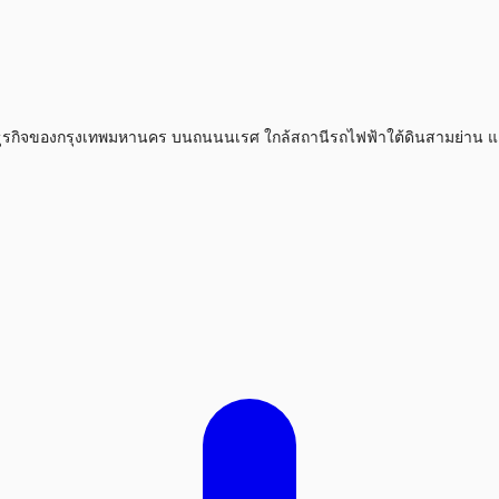
๋ในย่านธุรกิจของกรุงเทพมหานคร บนถนนนเรศ ใกล้สถานีรถไฟฟ้าใต้ดินสามย่