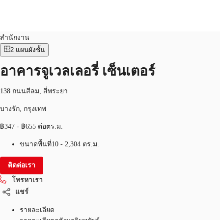
สำนักงาน
หมายเลขอสังหาริมทรัพย์:
THA-P-0015ZW
สำนักงาน
2
แผนผังชั้น
อาคารจูเวลเลอรี่ เซ็นเตอร์
พื้นที่สำนักงาน
เฟล็กสเปซ
บทความที่น่าสนใจ
เ
138 ถนนสีลม, สี่พระยา
บางรัก, กรุงเทพ
฿347 - ฿655 ต่อตร.ม.
ขนาดพื้นที่
10 - 2,304 ตร.ม.
ติดต่อเรา
โทรหาเรา
แชร์
รายละเอียด