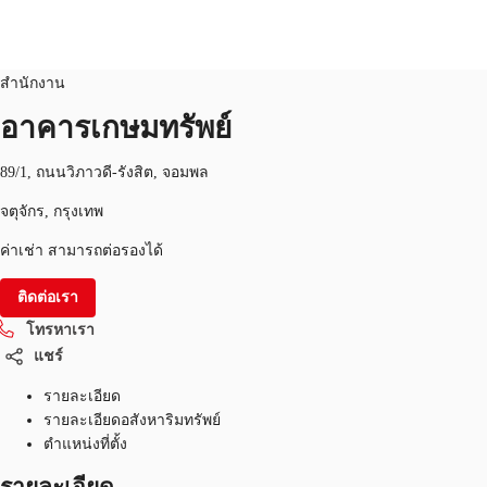
สำนักงาน
หมายเลขอสังหาริมทรัพย์:
THA-P-00161M
สำนักงาน
TH
อาคารเกษมทรัพย์
พื้นที่สำนักงาน
+6626246471
ติดต่อเรา
89/1, ถนนวิภาวดี-รังสิต, จอมพล
เฟล็กสเปซ
จตุจักร, กรุงเทพ
บทความที่น่าสนใจ
ค่าเช่า สามารถต่อรองได้
เกี่ยวกับ JLL
ติดต่อเรา
โทรหาเรา
อสังหาริมทรัพย์ที่บันทึกไว้
แชร์
รายละเอียด
รายละเอียดอสังหาริมทรัพย์
ตำแหน่งที่ตั้ง
รายละเอียด