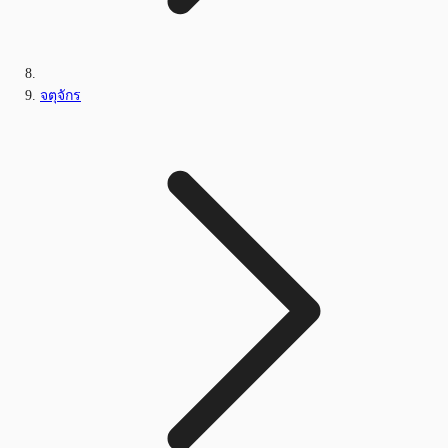
จตุจักร