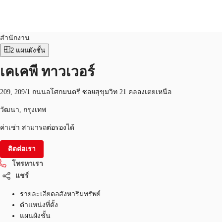
สำนักงาน
หมายเลขอสังหาริมทรัพย์:
THA-P-00161F
สำนักงาน
2
แผนผังชั้น
TH
พื้นที่สำนักงาน
เคเคพี ทาวเวอร์
+6626246471
ติดต่อเรา
เฟล็กสเปซ
209, 209/1 ถนนอโศกมนตรี ซอยสุขุมวิท 21 คลองเตยเหนือ
บทความที่น่าสนใจ
วัฒนา, กรุงเทพ
ค่าเช่า สามารถต่อรองได้
เกี่ยวกับ JLL
ติดต่อเรา
อสังหาริมทรัพย์ที่บันทึกไว้
โทรหาเรา
แชร์
รายละเอียดอสังหาริมทรัพย์
ตำแหน่งที่ตั้ง
แผนผังชั้น