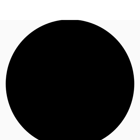
TH
พื้นที่สำนักงาน
+6626246471
ติดต่อเรา
เฟล็กสเปซ
บทความที่น่าสนใจ
เกี่ยวกับ JLL
อสังหาริมทรัพย์ที่บันทึกไว้