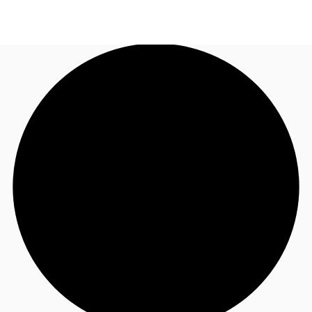
TH
พื้นที่สำนักงาน
+6626246471
ติดต่อเรา
เฟล็กสเปซ
บทความที่น่าสนใจ
เกี่ยวกับ JLL
อสังหาริมทรัพย์ที่บันทึกไว้