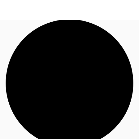
TH
พื้นที่สำนักงาน
+6626246471
ติดต่อเรา
เฟล็กสเปซ
บทความที่น่าสนใจ
เกี่ยวกับ JLL
อสังหาริมทรัพย์ที่บันทึกไว้