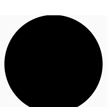
TH
พื้นที่สำนักงาน
+6626246471
ติดต่อเรา
เฟล็กสเปซ
บทความที่น่าสนใจ
เกี่ยวกับ JLL
อสังหาริมทรัพย์ที่บันทึกไว้