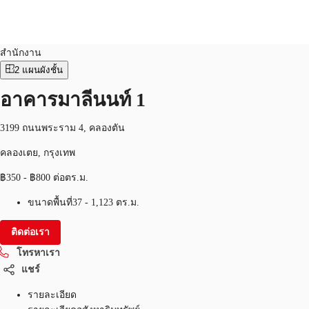
สำนักงาน
หมายเลขอสังหาริมทรัพย์:
THA-P-001607
สำนักงาน
2
แผนผังชั้น
TH
พื้นที่สำนักงาน
อาคารมาลีนนท์ 1
+6626246471
ติดต่อเรา
เฟล็กสเปซ
3199 ถนนพระราม 4, คลองตัน
บทความที่น่าสนใจ
คลองเตย, กรุงเทพ
฿350 - ฿800 ต่อตร.ม.
เกี่ยวกับ JLL
ขนาดพื้นที่
37 - 1,123 ตร.ม.
อสังหาริมทรัพย์ที่บันทึกไว้
ติดต่อเรา
โทรหาเรา
แชร์
รายละเอียด