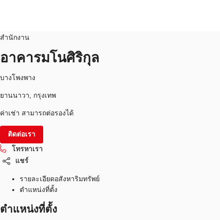
สำนักงาน
หมายเลขอสังหาริมทรัพย์:
THA-P-004VCP
สำนักงาน
TH
อาคารมโนศิริกุล
พื้นที่สำนักงาน
+6626246471
ติดต่อเรา
บางโพงพาง
เฟล็กสเปซ
ยานนาวา, กรุงเทพ
บทความที่น่าสนใจ
ค่าเช่า สามารถต่อรองได้
เกี่ยวกับ JLL
ติดต่อเรา
โทรหาเรา
อสังหาริมทรัพย์ที่บันทึกไว้
แชร์
รายละเอียดอสังหาริมทรัพย์
ตำแหน่งที่ตั้ง
ตำแหน่งที่ตั้ง