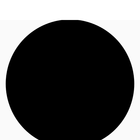
TH
พื้นที่สำนักงาน
+6626246471
ติดต่อเรา
เฟล็กสเปซ
บทความที่น่าสนใจ
เกี่ยวกับ JLL
อสังหาริมทรัพย์ที่บันทึกไว้