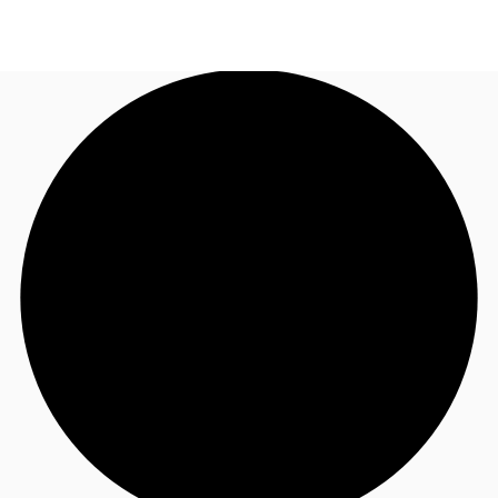
TH
พื้นที่สำนักงาน
+6626246471
ติดต่อเรา
เฟล็กสเปซ
บทความที่น่าสนใจ
เกี่ยวกับ JLL
อสังหาริมทรัพย์ที่บันทึกไว้