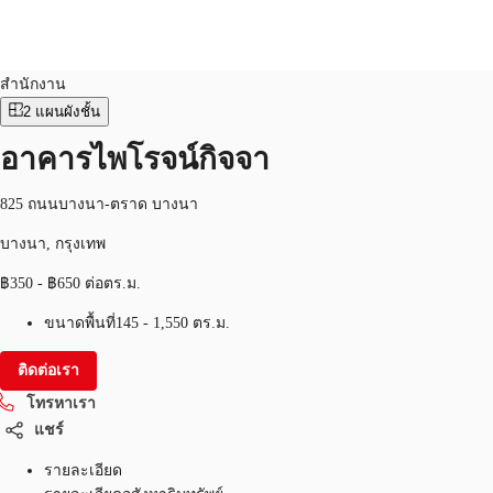
สำนักงาน
หมายเลขอสังหาริมทรัพย์:
THA-P-00163W
สำนักงาน
2
แผนผังชั้น
TH
พื้นที่สำนักงาน
อาคารไพโรจน์กิจจา
+6626246471
ติดต่อเรา
เฟล็กสเปซ
825 ถนนบางนา-ตราด บางนา
บทความที่น่าสนใจ
บางนา, กรุงเทพ
฿350 - ฿650 ต่อตร.ม.
เกี่ยวกับ JLL
ขนาดพื้นที่
145 - 1,550 ตร.ม.
อสังหาริมทรัพย์ที่บันทึกไว้
ติดต่อเรา
โทรหาเรา
แชร์
รายละเอียด