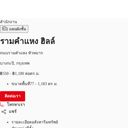
สำนักงาน
หมายเลขอสังหาริมทรัพย์:
THA-P-003O74
สำนักงาน
1
แผนผังชั้น
TH
พื้นที่สำนักงาน
รามคำแหง ฮิลล์
+6626246471
ติดต่อเรา
เฟล็กสเปซ
ถนนรามคำแหง หัวหมาก
บทความที่น่าสนใจ
บางกะปิ, กรุงเทพ
฿550 - ฿1,100 ต่อตร.ม.
เกี่ยวกับ JLL
ขนาดพื้นที่
77 - 1,183 ตร.ม.
อสังหาริมทรัพย์ที่บันทึกไว้
ติดต่อเรา
โทรหาเรา
แชร์
รายละเอียดอสังหาริมทรัพย์