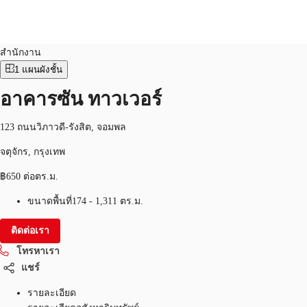
สำนักงาน
หมายเลขอสังหาริมทรัพย์:
THA-P-001652
สำนักงาน
1
แผนผังชั้น
TH
พื้นที่สำนักงาน
อาคารซัน ทาวเวอร์
+6626246471
ติดต่อเรา
เฟล็กสเปซ
123 ถนนวิภาวดี-รังสิต, จอมพล
บทความที่น่าสนใจ
จตุจักร, กรุงเทพ
฿650 ต่อตร.ม.
เกี่ยวกับ JLL
ขนาดพื้นที่
174 - 1,311 ตร.ม.
อสังหาริมทรัพย์ที่บันทึกไว้
ติดต่อเรา
โทรหาเรา
แชร์
รายละเอียด