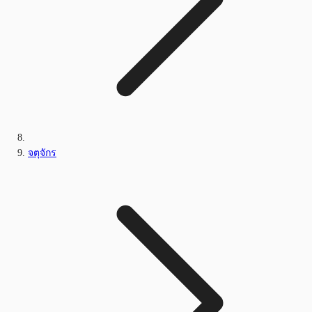
จตุจักร