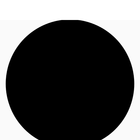
TH
พื้นที่สำนักงาน
+6626246471
ติดต่อเรา
เฟล็กสเปซ
บทความที่น่าสนใจ
เกี่ยวกับ JLL
อสังหาริมทรัพย์ที่บันทึกไว้