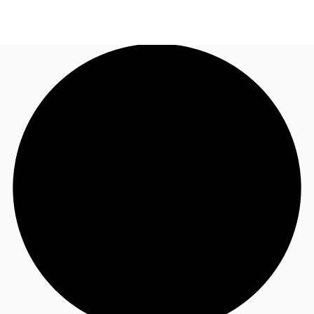
TH
พื้นที่สำนักงาน
+6626246471
ติดต่อเรา
เฟล็กสเปซ
บทความที่น่าสนใจ
เกี่ยวกับ JLL
อสังหาริมทรัพย์ที่บันทึกไว้