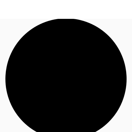
TH
พื้นที่สำนักงาน
+6626246471
ติดต่อเรา
เฟล็กสเปซ
บทความที่น่าสนใจ
เกี่ยวกับ JLL
อสังหาริมทรัพย์ที่บันทึกไว้