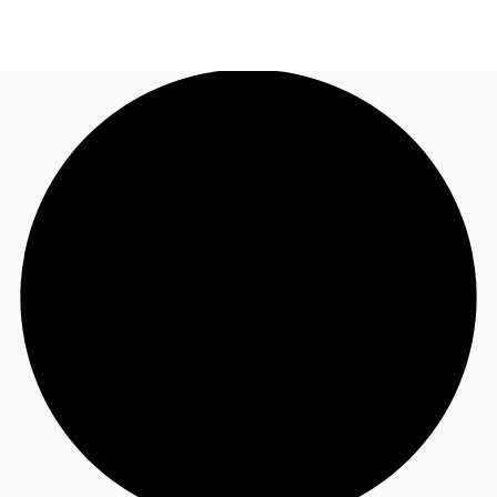
TH
พื้นที่สำนักงาน
+6626246471
ติดต่อเรา
เฟล็กสเปซ
บทความที่น่าสนใจ
เกี่ยวกับ JLL
อสังหาริมทรัพย์ที่บันทึกไว้