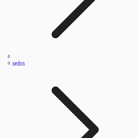
จตุจักร