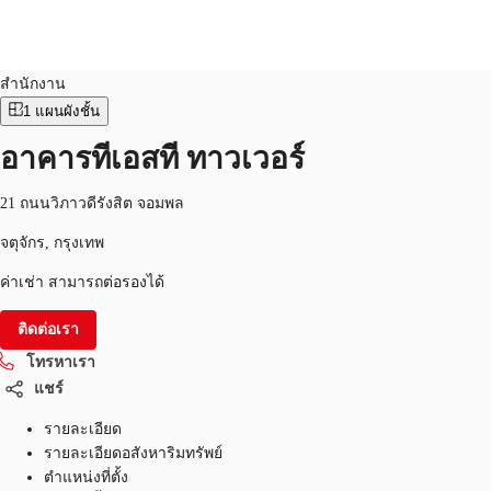
สำนักงาน
หมายเลขอสังหาริมทรัพย์:
THA-P-001668
สำนักงาน
1
แผนผังชั้น
TH
พื้นที่สำนักงาน
อาคารทีเอสที ทาวเวอร์
+6626246471
ติดต่อเรา
เฟล็กสเปซ
21 ถนนวิภาวดีรังสิต จอมพล
บทความที่น่าสนใจ
จตุจักร, กรุงเทพ
ค่าเช่า สามารถต่อรองได้
เกี่ยวกับ JLL
ติดต่อเรา
อสังหาริมทรัพย์ที่บันทึกไว้
โทรหาเรา
แชร์
รายละเอียด
รายละเอียดอสังหาริมทรัพย์
ตำแหน่งที่ตั้ง