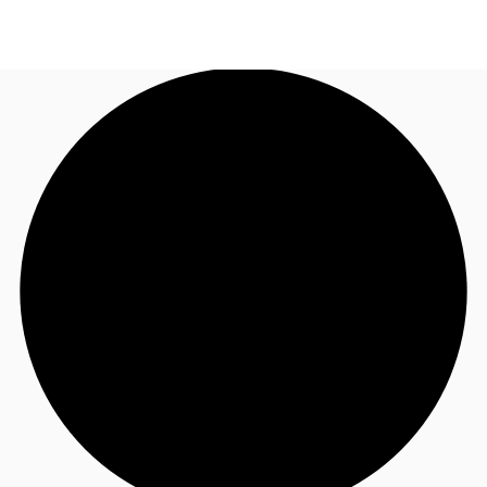
TH
พื้นที่สำนักงาน
+6626246471
ติดต่อเรา
เฟล็กสเปซ
บทความที่น่าสนใจ
เกี่ยวกับ JLL
อสังหาริมทรัพย์ที่บันทึกไว้