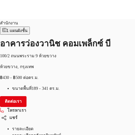
สำนักงาน
หมายเลขอสังหาริมทรัพย์:
THA-P-00164K
สำนักงาน
1
แผนผังชั้น
TH
พื้นที่สำนักงาน
อาคารว่องวานิช คอมเพล็กซ์ บี
+6626246471
ติดต่อเรา
เฟล็กสเปซ
100/2 ถนนพระราม 9 ห้วยขวาง
บทความที่น่าสนใจ
ห้วยขวาง, กรุงเทพ
฿430 - ฿500 ต่อตร.ม.
เกี่ยวกับ JLL
ขนาดพื้นที่
189 - 341 ตร.ม.
อสังหาริมทรัพย์ที่บันทึกไว้
ติดต่อเรา
โทรหาเรา
แชร์
รายละเอียด