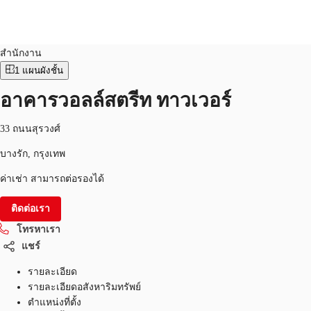
สำนักงาน
หมายเลขอสังหาริมทรัพย์:
THA-P-0015ZM
สำนักงาน
1
แผนผังชั้น
TH
พื้นที่สำนักงาน
อาคารวอลล์สตรีท ทาวเวอร์
+6626246471
ติดต่อเรา
เฟล็กสเปซ
33 ถนนสุรวงศ์
บทความที่น่าสนใจ
บางรัก, กรุงเทพ
ค่าเช่า สามารถต่อรองได้
เกี่ยวกับ JLL
ติดต่อเรา
อสังหาริมทรัพย์ที่บันทึกไว้
โทรหาเรา
แชร์
รายละเอียด
รายละเอียดอสังหาริมทรัพย์
ตำแหน่งที่ตั้ง