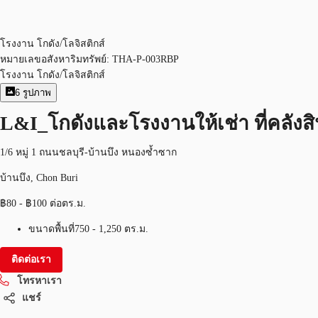
โรงงาน โกดัง/โลจิสติกส์
หมายเลขอสังหาริมทรัพย์:
THA-P-003RBP
โรงงาน โกดัง/โลจิสติกส์
6
รูปภาพ
L&I_โกดังและโรงงานให้เช่า ที่คลังส
1/6 หมู่ 1 ถนนชลบุรี-บ้านบึง หนองซ้ำซาก
บ้านบึง, Chon Buri
฿80 - ฿100 ต่อตร.ม.
ขนาดพื้นที่
750 - 1,250 ตร.ม.
ติดต่อเรา
โทรหาเรา
แชร์