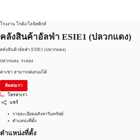
โรงงาน โกดัง/โลจิสติกส์
หมายเลขอสังหาริมทรัพย์:
THA-P-00686G
โรงงาน โกดัง/โลจิสติกส์
TH
คลังสินค้าอัลฟ่า ESIE1 (ปลวกแดง)
พื้นที่สำนักงาน
+6626246471
ติดต่อเรา
คลังสินค้าอัลฟ่า ESIE1 (ปลวกแดง)
เฟล็กสเปซ
ปลวกแดง, ระยอง
บทความที่น่าสนใจ
ค่าเช่า สามารถต่อรองได้
เกี่ยวกับ JLL
ติดต่อเรา
โทรหาเรา
อสังหาริมทรัพย์ที่บันทึกไว้
แชร์
รายละเอียดอสังหาริมทรัพย์
ตำแหน่งที่ตั้ง
ตำแหน่งที่ตั้ง