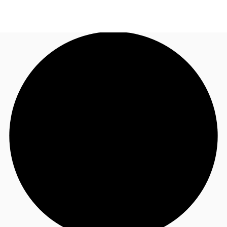
TH
พื้นที่สำนักงาน
+6626246471
ติดต่อเรา
เฟล็กสเปซ
บทความที่น่าสนใจ
เกี่ยวกับ JLL
อสังหาริมทรัพย์ที่บันทึกไว้