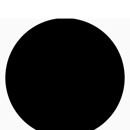
TH
พื้นที่สำนักงาน
+6626246471
ติดต่อเรา
เฟล็กสเปซ
บทความที่น่าสนใจ
เกี่ยวกับ JLL
อสังหาริมทรัพย์ที่บันทึกไว้