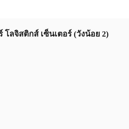
TH
ลจิสติกส์ เซ็นเตอร์ (วังน้อย 2)
กี่ยวกับ JLL
อสังหาริมทรัพย์ที่บันทึกไว้
+6626246471