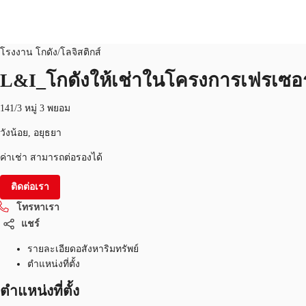
โรงงาน โกดัง/โลจิสติกส์
หมายเลขอสังหาริมทรัพย์:
THA-P-003J0H
โรงงาน โกดัง/โลจิสติกส์
L&I_โกดังให้เช่าในโครงการเฟรเซอร์ โ
พื้นที่สำนักงาน
เฟล็กสเปซ
บทความที่น่าสนใจ
เ
141/3 หมู่ 3 พยอม
วังน้อย, อยุธยา
ค่าเช่า สามารถต่อรองได้
ติดต่อเรา
โทรหาเรา
แชร์
รายละเอียดอสังหาริมทรัพย์
ตำแหน่งที่ตั้ง
ตำแหน่งที่ตั้ง