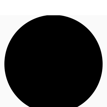
TH
พื้นที่สำนักงาน
+6626246471
ติดต่อเรา
เฟล็กสเปซ
บทความที่น่าสนใจ
เกี่ยวกับ JLL
อสังหาริมทรัพย์ที่บันทึกไว้