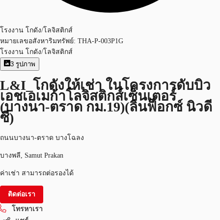
โรงงาน โกดัง/โลจิสติกส์
หมายเลขอสังหาริมทรัพย์:
THA-P-003P1G
โรงงาน โกดัง/โลจิสติกส์
3
รูปภาพ
L&I_โกดังให้เช่า ในโครงการดับบิว
เอชเอเมก้าโลจิสติกส์เซ็นเตอร์
(บางนา-ตราด กม.19)(ลินฟ็อกซ์ นิวดี
ซี)
ถนนบางนา-ตราด บางโฉลง
บางพลี, Samut Prakan
ค่าเช่า สามารถต่อรองได้
ติดต่อเรา
โทรหาเรา