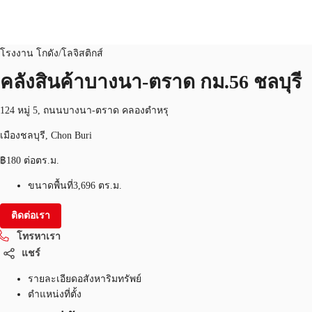
โรงงาน โกดัง/โลจิสติกส์
หมายเลขอสังหาริมทรัพย์:
THA-P-0042R9
โรงงาน โกดัง/โลจิสติกส์
คลังสินค้าบางนา-ตราด กม.56 ชลบุรี
พื้นที่สำนักงาน
เฟล็กสเปซ
บทความที่น่าสนใจ
เ
124 หมู่ 5, ถนนบางนา-ตราด คลองตำหรุ
เมืองชลบุรี, Chon Buri
฿180 ต่อตร.ม.
ขนาดพื้นที่
3,696 ตร.ม.
ติดต่อเรา
โทรหาเรา
แชร์
รายละเอียดอสังหาริมทรัพย์
ตำแหน่งที่ตั้ง