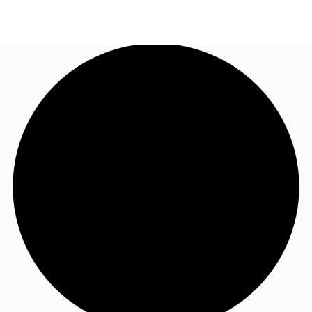
TH
พื้นที่สำนักงาน
+6626246471
ติดต่อเรา
เฟล็กสเปซ
บทความที่น่าสนใจ
เกี่ยวกับ JLL
อสังหาริมทรัพย์ที่บันทึกไว้