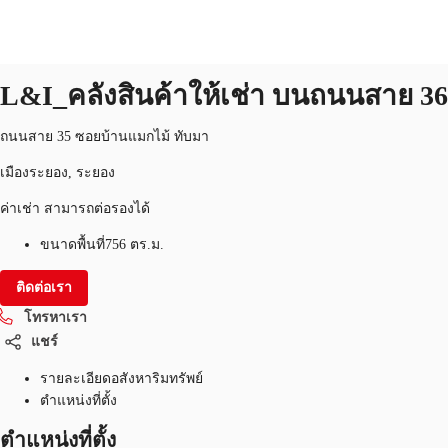
โรงงาน โกดัง/โลจิสติกส์
หมายเลขอสังหาริมทรัพย์:
THA-P-003T35
โรงงาน โกดัง/โลจิสติกส์
L&I_คลังสินค้าให้เช่า บนถนนสาย 36
TH
พื้นที่สำนักงาน
ถนนสาย 35 ซอยบ้านแมกไม้ ทับมา
+6626246471
ติดต่อเรา
เมืองระยอง, ระยอง
เฟล็กสเปซ
ค่าเช่า สามารถต่อรองได้
บทความที่น่าสนใจ
ขนาดพื้นที่
756 ตร.ม.
เกี่ยวกับ JLL
ติดต่อเรา
อสังหาริมทรัพย์ที่บันทึกไว้
โทรหาเรา
แชร์
รายละเอียดอสังหาริมทรัพย์
ตำแหน่งที่ตั้ง
ตำแหน่งที่ตั้ง