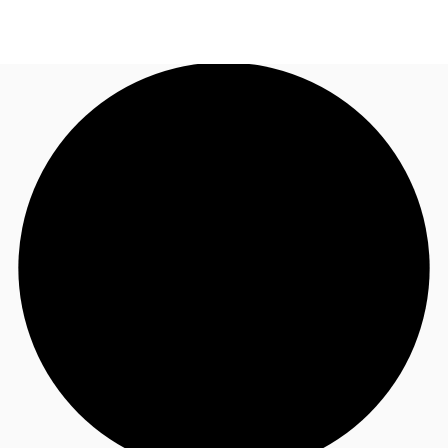
TH
พื้นที่สำนักงาน
+6626246471
ติดต่อเรา
เฟล็กสเปซ
บทความที่น่าสนใจ
เกี่ยวกับ JLL
อสังหาริมทรัพย์ที่บันทึกไว้