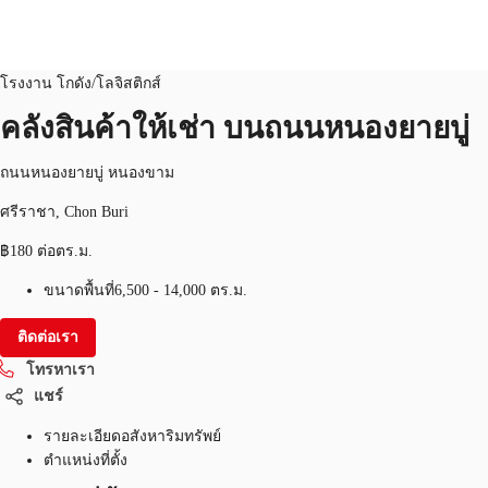
โรงงาน โกดัง/โลจิสติกส์
หมายเลขอสังหาริมทรัพย์:
THA-P-003TIK
โรงงาน โกดัง/โลจิสติกส์
คลังสินค้าให้เช่า บนถนนหนองยายบู่
พื้นที่สำนักงาน
เฟล็กสเปซ
บทความที่น่าสนใจ
เ
ถนนหนองยายบู่ หนองขาม
ศรีราชา, Chon Buri
฿180 ต่อตร.ม.
ขนาดพื้นที่
6,500 - 14,000 ตร.ม.
ติดต่อเรา
โทรหาเรา
แชร์
รายละเอียดอสังหาริมทรัพย์
ตำแหน่งที่ตั้ง