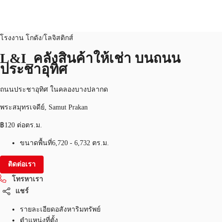
โรงงาน โกดัง/โลจิสติกส์
หมายเลขอสังหาริมทรัพย์:
THA-P-003SYD
โรงงาน โกดัง/โลจิสติกส์
TH
L&I_คลังสินค้าให้เช่า บนถนน
ประชาอุทิศ
พื้นที่สำนักงาน
+6626246471
ติดต่อเรา
เฟล็กสเปซ
ถนนประชาอุทิศ ในคลองบางปลากด
พระสมุทรเจดีย์, Samut Prakan
บทความที่น่าสนใจ
฿120 ต่อตร.ม.
เกี่ยวกับ JLL
ขนาดพื้นที่
6,720 - 6,732 ตร.ม.
อสังหาริมทรัพย์ที่บันทึกไว้
ติดต่อเรา
โทรหาเรา
แชร์
รายละเอียดอสังหาริมทรัพย์
ตำแหน่งที่ตั้ง