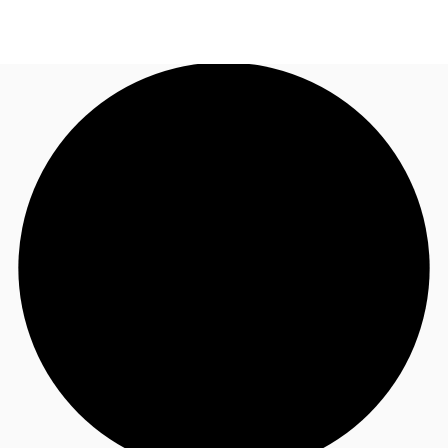
TH
พื้นที่สำนักงาน
+6626246471
ติดต่อเรา
เฟล็กสเปซ
บทความที่น่าสนใจ
เกี่ยวกับ JLL
อสังหาริมทรัพย์ที่บันทึกไว้