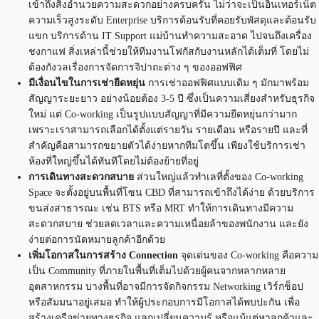
เข้าถึงสิ่งอำนวยความสะดวกอย่างครบครัน ไม่ว่าจะเป็นอินเทอร์เน็ต
ความเร็วสูงระดับ Enterprise บริการต้อนรับที่คอยรับพัสดุและต้อนรับ
แขก บริการด้าน IT Support แม่บ้านทำความสะอาด ไปจนถึงเครื่อง
ชงกาแฟ สิ่งเหล่านี้ช่วยให้ทีมงานโฟกัสกับงานหลักได้เต็มที่ โดยไม่
ต้องกังวลเรื่องการจัดการจิปาถะต่าง ๆ ของออฟฟิศ
มีเงื่อนไขในการเช่ายืดหยุ่น
การเช่าออฟฟิศแบบเดิม ๆ มักมาพร้อม
สัญญาระยะยาว อย่างน้อยต้อง 3-5 ปี ซึ่งเป็นความเสี่ยงสำหรับธุรกิจ
ใหม่ แต่ Co-working เป็นรูปแบบสัญญาที่มีความยืดหยุ่นกว่ามาก
เพราะเราสามารถเลือกได้ตั้งแต่รายวัน รายเดือน หรือรายปี และที่
สำคัญคือสามารถขยายตัวได้ง่ายหากทีมโตขึ้น เพียงใช้บริการเช่า
ห้องที่ใหญ่ขึ้นได้ทันทีโดยไม่ต้องย้ายที่อยู่
การเดินทางสะดวกสบาย
ส่วนใหญ่แล้วทำเลที่ตั้งของ Co-working
Space จะตั้งอยู่บนพื้นที่โซน CBD ที่สามารถเข้าถึงได้ง่าย ด้วยบริการ
ขนส่งสาธารณะ เช่น BTS หรือ MRT ทำให้การเดินทางมีความ
สะดวกสบาย ช่วยลดเวลาและความเหนื่อยล้าของพนักงาน และยัง
ง่ายต่อการนัดหมายลูกค้าอีกด้วย
เพิ่มโอกาสในการสร้าง Connection
จุดเด่นของ Co-working คือความ
เป็น Community ที่ภายในพื้นที่เต็มไปด้วยผู้คนจากหลากหลาย
อุตสาหกรรม บางพื้นที่อาจมีการจัดกิจกรรม Networking เวิร์กช็อป
หรือสัมมนาอยู่เสมอ ทำให้ผู้ประกอบการมีโอกาสได้พบปะกัน เพื่อ
สร้างเครือข่ายทางธุรกิจ แลกเปลี่ยนความรู้ หรือแม้แต่หาลูกค้าและ