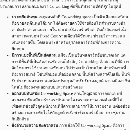
SMEs ขนาดเล็ก ไปจนถึงขนาดกลาง เพราะมีเหตุผลดี ๆ มากมาย ที่ผู้
ประกอบการหลายคนมองว่า Co working คือพื้นที่ทำงานที่ดีที่สุดในยุคนี้
ประหยัดต้นทุน
เหตุผลหลักที่ Co-working space เป็นตัวเลือกยอดนิยม
คือช่วยลดต้นทุนได้มาก ไม่ต้องจ่ายค่าใช้จ่ายก้อนโตสำหรับค่าเช่า
ค่ามัดจำ ค่าตกแต่งภายใน ค่าเฟอร์นิเจอร์ หรือค่าติดตั้งอินเทอร์เน็ต
สามารถควบคุม Fixed Cost รายเดือนได้ชัดเจน ช่วยบริหารกระแส
เงินสดง่ายขึ้น โดยเฉพาะสำหรับธุรกิจสตาร์ตอัปที่ต้องการความ
ยืดหยุ่น
มีการแบ่งพื้นที่เป็นสัดส่วน
แม้จะเป็นบริษัทสตาร์ตอัปขนาดเล็ก แต่
การมีพื้นที่ที่เป็นสัดส่วนชัดเจนก็สำคัญ Co-working คือสถานที่ที่มีการ
จัดโซนการใช้งานอย่างชัดเจน ไม่ว่าจะเป็นโซนเงียบสำหรับงานที่
ต้องการสมาธิ โซนพักผ่อนเพื่อผ่อนคลาย พื้นที่สร้างสรรค์ไอเดีย พื้นที่
รับประทานอาหาร และห้องประชุมสำหรับรับรองลูกค้าอย่างมืออาชีพ
โดยไม่ต้องลงทุนออกแบบและก่อสร้างเอง
ออกแบบทันสมัย Co-working Space
ส่วนใหญ่มักมีการออกแบบที่
สวยงาม ทันสมัย สร้างแรงบันดาลใจ เพราะสภาพแวดล้อมที่ดีไม่
เพียงแต่ช่วยดึงดูดพนักงานที่มีความสามารถให้มาร่วมงาน แต่ยังช่วย
สร้างความประทับใจให้กับลูกค้าหรือพาร์ทเนอร์ เมื่อมาประชุมร่วม
กันอีกด้วย
สิ่งอำนวยความสะดวกครบ
การเลือกใช้ Co-working Space คือการ