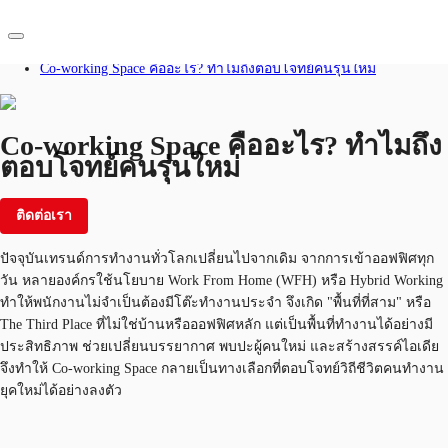
Home
บทความที่น่าสนใจ
Co-working Space คืออะไร? ทำไมถึงตอบโจทย์คนรุ่นใหม่
TH
พื้นที่สำนักงาน
Co-working Space คืออะไร? ทำไมถึง
ตอบโจทย์คนรุ่นใหม่
+66 2 624 6471
เฟล็กสเปซ
ติดต่อเรา
ติดต่อเรา
บทความที่น่าสนใจ
ปัจจุบันเทรนด์การทำงานทั่วโลกเปลี่ยนไปจากเดิม จากการเข้าออฟฟิศทุก
เกี่ยวกับ JLL
วัน หลายองค์กรใช้นโยบาย Work From Home (WFH) หรือ Hybrid Working
ทำให้พนักงานไม่จำเป็นต้องมีโต๊ะทำงานประจำ จึงเกิด "พื้นที่ที่สาม" หรือ
อสังหาริมทรัพย์ที่บันทึกไว้
The Third Place ที่ไม่ใช่บ้านหรือออฟฟิศหลัก แต่เป็นพื้นที่ทำงานได้อย่างมี
ประสิทธิภาพ ช่วยเปลี่ยนบรรยากาศ พบปะผู้คนใหม่ และสร้างสรรค์ไอเดีย
จึงทำให้ Co-working Space กลายเป็นทางเลือกที่ตอบโจทย์วิถีชีวิตคนทำงาน
ยุคใหม่ได้อย่างลงตัว